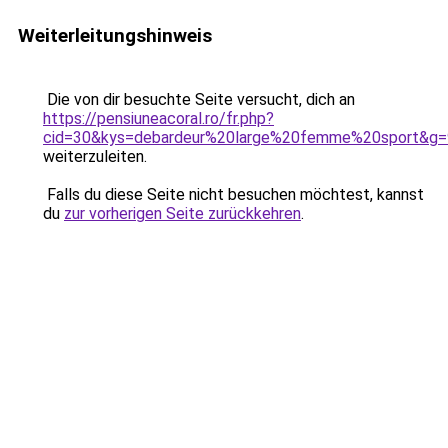
Weiterleitungshinweis
Die von dir besuchte Seite versucht, dich an
https://pensiuneacoral.ro/fr.php?
cid=30&kys=debardeur%20large%20femme%20sport&g=
weiterzuleiten.
Falls du diese Seite nicht besuchen möchtest, kannst
du
zur vorherigen Seite zurückkehren
.